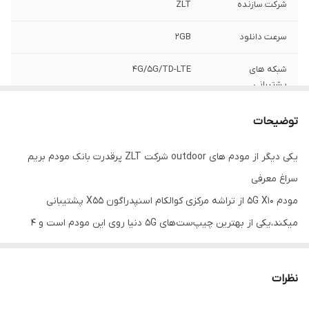
شرکت سازنده
ZLT
سرعت دانلود
2GB
شبکه های
4G/5G/TD-LTE
پشتیبانی
شبکه پشتیبانی
ایرانسل،همراه اول،شاتل،رایتل،آسیاتک،مبین
توضیحات
نت...
یکی دیگر از مودم های outdoor شرکت ZLT پرقدرت بانک مودم بریم
سرعت آپلود
1GB
سراغ معرفی
گارانتی محصول
3 ماه
مودم ۵G X10 از تراشه مرکزی کوالکام اسنپدراگون X55 پشتیبانی
میکند،یکی از بهترین چیپ‌ست‌های ۵G دنیا روی این مودم است و ۴
مهلت تست
1 هفته
گیگابایت رم و ۴ گیگابایت حافظه فلش دارد.حداکثر سرعت دانلود مودم
X10 روی ۵G به ۲.۴ گیگابیت بر ثانیه و آپلود ۱ گیگابیت می‌رسد .برای
نظرات
کاربرانی که در منطقه کم سیگنال و آنتن‌دهی ضعیف هستند؛ این مودم