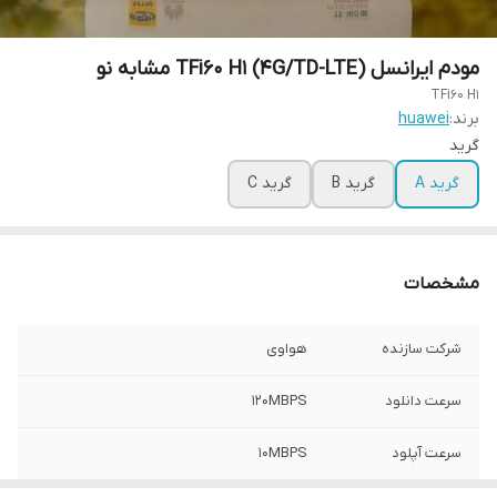
مودم ایرانسل TFi60 H1 (4G/TD-LTE) مشابه نو
TFi60 H1
برند:
huawei
گرید
گرید A
گرید B
گرید C
مشخصات
شرکت سازنده
هواوی
سرعت دانلود
120MBPS
سرعت آپلود
10MBPS